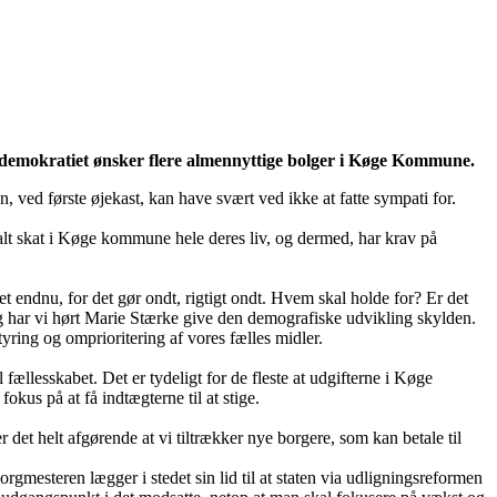
ldemokratiet ønsker flere almennyttige bolger i Køge Kommune.
 ved første øjekast, kan have svært ved ikke at fatte sympati for.
t skat i Køge kommune hele deres liv, og dermed, har krav på
t endnu, for det gør ondt, rigtigt ondt. Hvem skal holde for? Er det
g har vi hørt Marie Stærke give den demografiske udvikling skylden.
styring og omprioritering af vores fælles midler.
 fællesskabet. Det er tydeligt for de fleste at udgifterne i Køge
okus på at få indtægterne til at stige.
det helt afgørende at vi tiltrækker nye borgere, som kan betale til
gmesteren lægger i stedet sin lid til at staten via udligningsreformen