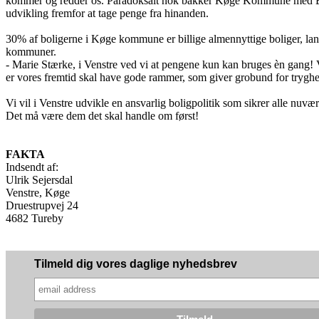
kommer og redder os. Paradoksalt nok bakker Køge Kommune med Borg
udvikling fremfor at tage penge fra hinanden.
30% af boligerne i Køge kommune er billige almennyttige boliger, land
kommuner.
- Marie Stærke, i Venstre ved vi at pengene kun kan bruges èn gang! Vi
er vores fremtid skal have gode rammer, som giver grobund for trygh
Vi vil i Venstre udvikle en ansvarlig boligpolitik som sikrer alle n
Det må være dem det skal handle om først!
FAKTA
Indsendt af:
Ulrik Sejersdal
Venstre, Køge
Druestrupvej 24
4682 Tureby
Tilmeld dig vores daglige nyhedsbrev