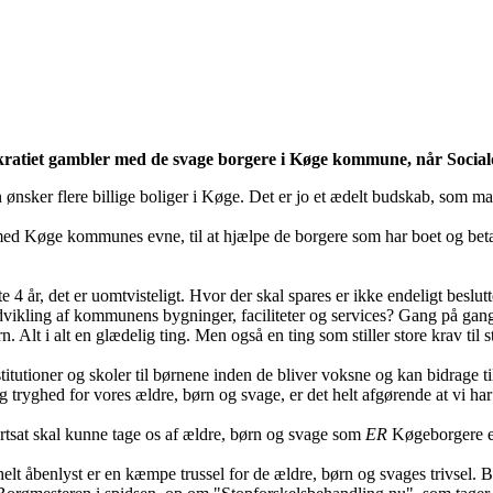
okratiet gambler med de svage borgere i Køge kommune, når Socia
nsker flere billige boliger i Køge. Det er jo et ædelt budskab, som man,
d Køge kommunes evne, til at hjælpe de borgere som har boet og betal
r, det er uomtvisteligt. Hvor der skal spares er ikke endeligt beslutte
dvikling af kommunens bygninger, faciliteter og services? Gang på gan
rn. Alt i alt en glædelig ting. Men også en ting som stiller store krav til 
stitutioner og skoler til børnene inden de bliver voksne og kan bidrage til
tryghed for vores ældre, børn og svage, er det helt afgørende at vi har f
ortsat skal kunne tage os af ældre, børn og svage som
ER
Køgeborgere er 
t åbenlyst er en kæmpe trussel for de ældre, børn og svages trivsel. Bor