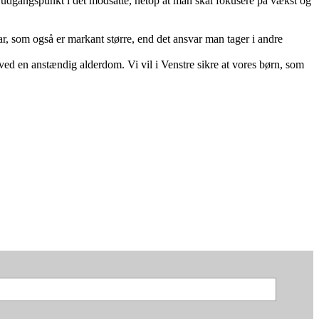
gangspunkt i det modsatte, netop at man skal fokusere på vækst og
r, som også er markant større, end det ansvar man tager i andre
rved en anstændig alderdom. Vi vil i Venstre sikre at vores børn, som