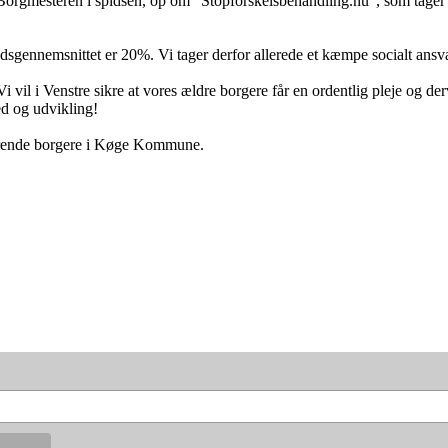
mesteren i spidsen, op om "Stopforskelsbehandling.nu", som tager ud
sgennemsnittet er 20%. Vi tager derfor allerede et kæmpe socialt ansva
 vil i Venstre sikre at vores ældre borgere får en ordentlig pleje og de
ed og udvikling!
uværende borgere i Køge Kommune.