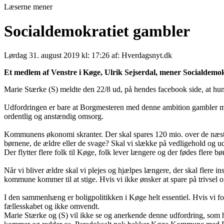
Læserne mener
Socialdemokratiet gambler
Lørdag 31. august 2019 kl: 17:26 af: Hverdagsnyt.dk
Et medlem af Venstre i Køge, Ulrik Sejserdal, mener Socialdem
Marie Stærke (S) meldte den 22/8 ud, på hendes facebook side, at hun ø
Udfordringen er bare at Borgmesteren med denne ambition gambler me
ordentlig og anstændig omsorg.
Kommunens økonomi skranter. Der skal spares 120 mio. over de næste 4 å
børnene, de ældre eller de svage? Skal vi slække på vedligehold og u
Der flytter flere folk til Køge, folk lever længere og der fødes flere bø
Når vi bliver ældre skal vi plejes og hjælpes længere, der skal flere in
kommune kommer til at stige. Hvis vi ikke ønsker at spare på trivsel og 
I den sammenhæng er boligpolitikken i Køge helt essentiel. Hvis vi f
fællesskabet og ikke omvendt.
Marie Stærke og (S) vil ikke se og anerkende denne udfordring, som hel