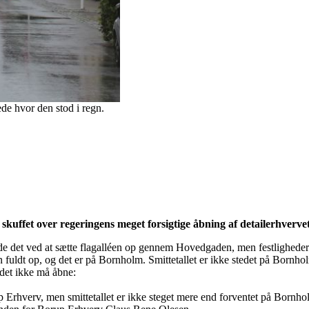
ede hvor den stod i regn.
skuffet over regeringens meget forsigtige åbning af detailerhverv
e det ved at sætte flagalléen op gennem Hovedgaden, men festlighederne
uldt op, og det er på Bornholm. Smittetallet er ikke stedet på Bornho
ndet ikke må åbne:
orup Erhverv, men smittetallet er ikke steget mere end forventet på Bornh