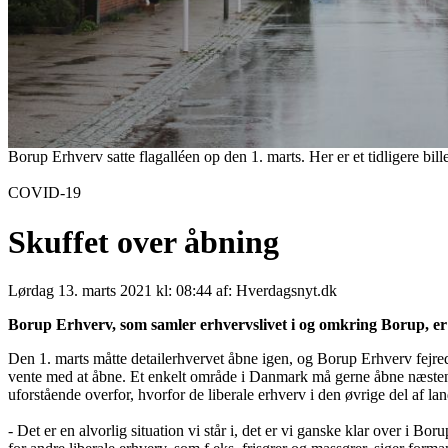
Borup Erhverv satte flagalléen op den 1. marts. Her er et tidligere bill
COVID-19
Skuffet over åbning
Lørdag 13. marts 2021 kl: 08:44 af: Hverdagsnyt.dk
Borup Erhverv, som samler erhvervslivet i og omkring Borup, er 
Den 1. marts måtte detailerhvervet åbne igen, og Borup Erhverv fejred
vente med at åbne. Et enkelt område i Danmark må gerne åbne næsten f
uforstående overfor, hvorfor de liberale erhverv i den øvrige del af la
- Det er en alvorlig situation vi står i, det er vi ganske klar over i B