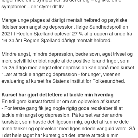
symptomer – der styrer dit liv.
Mange unge plages af dårligt mentalt helbred og psykiske
lidelser som angst og depression. Ifølge Sundhedsprofilen
2021 i Region Sjælland oplever 27 % af gruppen af unge fra
16-24 år i Region Sjælland dårligt mentalt helbred.
Mindre angst, mindre depression, bedre søvn, øget trivsel og
mere selvtillid er blot nogle af de positive forandringer, som
15-25-årige med angst eller depression kan opnå med kurset
"Lær at tackle angst og depression - for unge", viser en
evaluering af kurset fra Statens Institut for Folkesundhed.
Kurset har gjort det lettere at tackle min hverdag
En tidligere kursist fortæller om sin oplevelse af kurset:
- For første gang fik jeg nogle rigtig gode redskaber til at
tackle min angst og depression. På kurset var der andre
kursister, som havde det ligesom mig, og det at kunne dele
mine tanker og oplevelser med ligesindede var guld værd. Så
i det hele taget har kurset gjort det lettere at tackle min