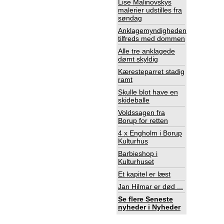
Lise Malinovskys
malerier udstilles fra
søndag
Anklagemyndigheden
tilfreds med dommen
Alle tre anklagede
dømt skyldig
Kæresteparret stadig
ramt
Skulle blot have en
skideballe
Voldssagen fra
Borup for retten
4 x Engholm i Borup
Kulturhus
Barbieshop i
Kulturhuset
Et kapitel er læst
Jan Hilmar er død ...
Se flere
Seneste
nyheder i Nyheder