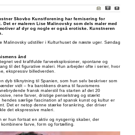
tner Skovbo Kunstforening har fernisering for
t. Det er maleren Lise Malinovsky som dels maler med
otiver af dyr og nogle er også erotiske. Kunstneren
n.
e Malinovsky udstiller i Kulturhuset de næste uger. Søndag
onismens ånd
tegnet ved kraftfulde farveeksplosioner, spontane og
ang til det figurative maleri. Hun arbejder ofte i serier, hvor
, ekspressiv billedverden.
n dyb tilknytning til Spanien, som hun selv beskriver som
pænder vidt – fra barokkens drama til fauvismens
nebrydende fransk malerstil fra starten af det 20
sive, rene farver, dristige penselstrøg og stærkt
g hendes særlige fascination af spansk kunst og kultur er
nt. Det er netop denne stærke forankring, der driver
ikle det ekspressive maleri.
er hun fortsat en aktiv og nysgerrig skaber, der
ombinere farve, form og fortælling.