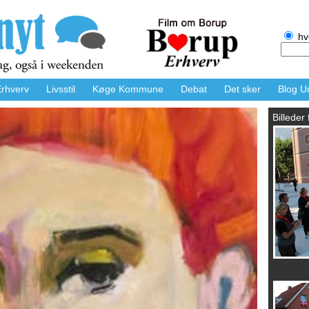
hv
rhverv
Livsstil
Køge Kommune
Debat
Det sker
Blog U
Billeder