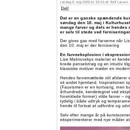
Lørdag 9. maj 2026 kl: 23:23 af: Rolf Larsen
Del
|
Det er en ganske spændende kuns
søndag den 10. maj i Kulturhuse
mange farver og dels er hendes m
er selv til stede ved ferniseringe
Der gives gas med farverne når Lis
den 10. maj er der fernisering
En farveeksplosion i ekspressi
Lise Malinovskys malerier er kende
brede penselstrøg og en intuitiv tilg
klassiske motiver møder en moderne
Hendes farvemættede stil afslører e
sit andet hjemland. Inspirationen s
(Fauvismen er en kortvarig, men ba
århundrede, kendetegnet ved eksplo
forenklede former) vilde farver – o
tydelig i både udtryk og temperame
hende til fortsat at udfordre og udv
Selv efter mange år på kunstscenen 
eksperimenterer med nye måder at k