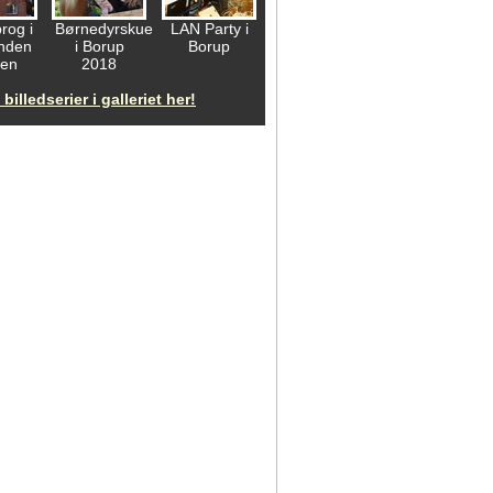
rog i
Børnedyrskue
LAN Party i
inden
i Borup
Borup
en
2018
 billedserier i galleriet her!