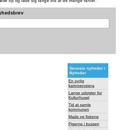
møde op og lade sig fange ind af de mange farver.
nyhedsbrev
Seneste nyheder i
Nyheder
En syrlig
kammeropera
Lange udsigter for
Kulturhuset
Tid at samle
kommunen
Mads og fiskene
Pigerne i bussen