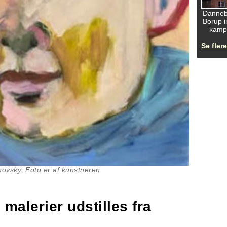
Danneb
Borup 
kamp
Se flere
inovsky. Foto er af kunstneren
malerier udstilles fra