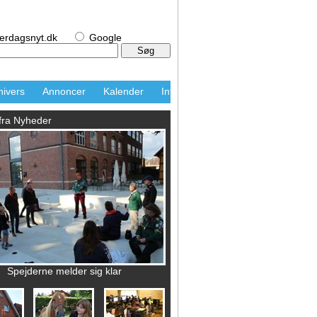
erdagsnyt.dk
Google
nivers
Annoncer
Kalender
Info
 fra Nyheder
Spejderne melder sig klar