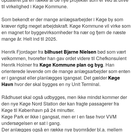
til virkelighed i Køge Kommune.
Som bekendt er der mange anlægsarbejder i Køge by som
kræver rigtig meget arbejdskraft. Køge Kommune vil virke som
en magnet for byggevirksomheder fra nær og fjern de næste
mange år. Helt ind til 2025.
Henrik Fjordager fra
bilhuset Bjarne Nielsen
bød som vært
velkommen, hvorefter han gav ordet videre til Chefkonsulent
Henrik Holmer fra
Køge Kommune plan og byg
. Han
orienterede levende om de mange anlægsarbejder som enten
er i gangsat eller planlægges igangsat. Det gælder
Køge
Havn
hvor der skal bygges en ny Unit Terminal.
Rådhuset skal også udbygges, men ikke mindst kommer der
den nye Køge Nord Station der kan fragte passagerer fra
Køge til København på 24 minutter.
Køge Park er ikke i gangsat, men er i en fase hvor VVM
undersøgelsen er sat i gang.
Der anlægges også en række nye byområder bl.a. mellem