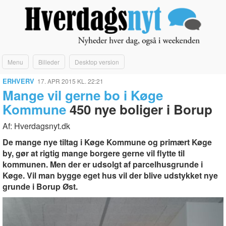
Menu
Billeder
Desktop version
ERHVERV
17. APR 2015 KL. 22:21
Mange vil gerne bo i Køge
Kommune
450 nye boliger i Borup
Af: Hverdagsnyt.dk
De mange nye tiltag i Køge Kommune og primært Køge
by, gør at rigtig mange borgere gerne vil flytte til
kommunen. Men der er udsolgt af parcelhusgrunde i
Køge. Vil man bygge eget hus vil der blive udstykket nye
grunde i Borup Øst.