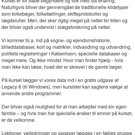
Kurset er for både begyndere og folk med lidt erfaring.
Naturligvis bliver der gennemgået de traditionelle kildetyper
som kirkebøger, folketællinger, skifteprotokoller og
lægdsruller. Men, der sker rigtig meget på nettet for tiden og
der bliver også undervist i slægsforskning på nettet.
Vi kommer bl.a. ind på sogne- og ejendomshistorie,
billeddatabaser, kort og matrikler, indvandring og udvandring,
politiets registreringer i København, specielle databaser og
meget mere. Og ikke mindst: Hvor man finder hjælp - hvis
man ikke kan læse, hvad der er skrevet i de gamle bøger.
På kurset lægger vi vores data ind i en gratis udgave af
Legacy 8 (til Windows), men kursister kan sagtens vælge at
anvende andre programmer.
Der bliver også mulighed for at man arbejder med sin egen
familie – og hvis man har specielle ønsker til emner på kurset,
er de velkomne.
Lektioner, vejledninger og opgaver lægges i en fælles gruppe