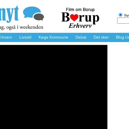
hv
rhverv
Livsstil
Køge Kommune
Debat
Det sker
Blog U