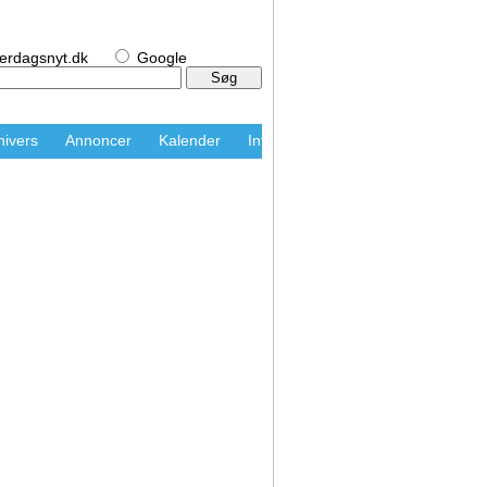
erdagsnyt.dk
Google
nivers
Annoncer
Kalender
Info