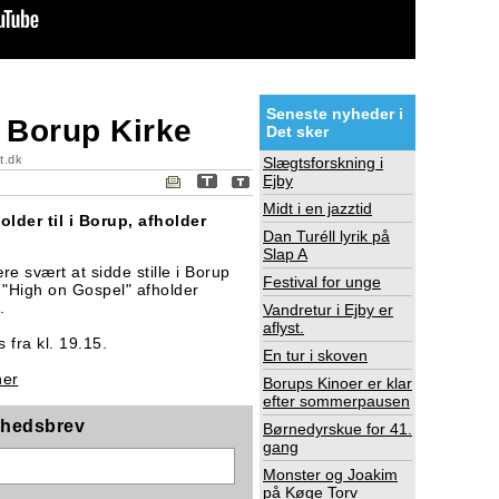
Seneste nyheder i
 Borup Kirke
Det sker
t.dk
Slægtsforskning i
Ejby
Midt i en jazztid
lder til i Borup, afholder
Dan Turéll lyrik på
Slap A
re svært at sidde stille i Borup
Festival for unge
 "High on Gospel" afholder
.
Vandretur i Ejby er
aflyst.
 fra kl. 19.15.
En tur i skoven
her
Borups Kinoer er klar
efter sommerpausen
nyhedsbrev
Børnedyrskue for 41.
gang
Monster og Joakim
på Køge Torv