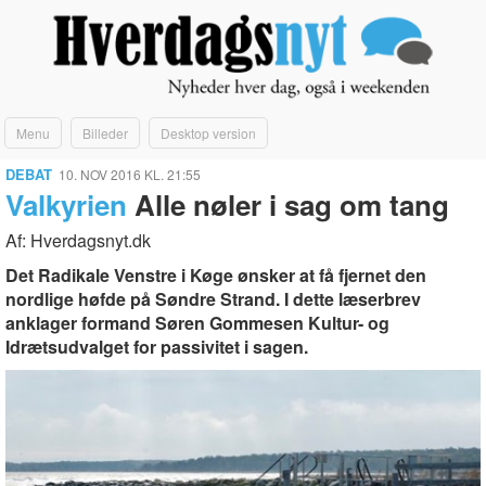
Menu
Billeder
Desktop version
DEBAT
10. NOV 2016 KL. 21:55
Valkyrien
Alle nøler i sag om tang
Af: Hverdagsnyt.dk
Det Radikale Venstre i Køge ønsker at få fjernet den
nordlige høfde på Søndre Strand. I dette læserbrev
anklager formand Søren Gommesen Kultur- og
Idrætsudvalget for passivitet i sagen.