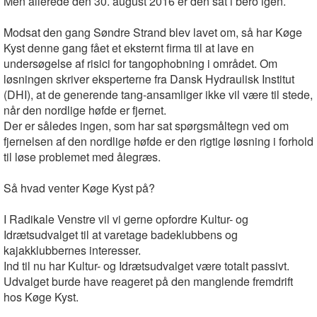
Men allerede den 30. august 2016 er den sat i bero igen.
Modsat den gang Søndre Strand blev lavet om, så har Køge
Kyst denne gang fået et eksternt firma til at lave en
undersøgelse af risici for tangophobning i området. Om
løsningen skriver eksperterne fra Dansk Hydraulisk Institut
(DHI), at de generende tang-ansamliger ikke vil være til stede,
når den nordlige høfde er fjernet.
Der er således ingen, som har sat spørgsmåltegn ved om
fjernelsen af den nordlige høfde er den rigtige løsning i forhold
til løse problemet med ålegræs.
Så hvad venter Køge Kyst på?
I Radikale Venstre vil vi gerne opfordre Kultur- og
Idrætsudvalget til at varetage badeklubbens og
kajakklubbernes interesser.
Ind til nu har Kultur- og Idrætsudvalget være totalt passivt.
Udvalget burde have reageret på den manglende fremdrift
hos Køge Kyst.