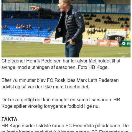
Cheftræner Henrik Pedersen har for alvor fået holdet til at
svinge, mod slutningen af sæsonen. Foto HB Køge.
Efter 76 minutter blev FC Roskildes Mark Leth Pedersen
udvist og så var der ikke mere i udeholdet.
Det er ærgerligt der kun mangler en kamp i sæsonen. HB
Køge spiller virkelig forrygende fodbold lige nu.
FAKTA
HB Køge møder i sidste runde FC Fredericia på udebane. De
to første kampe er sluttet 0-0 begge gange. FC Fredericia skal