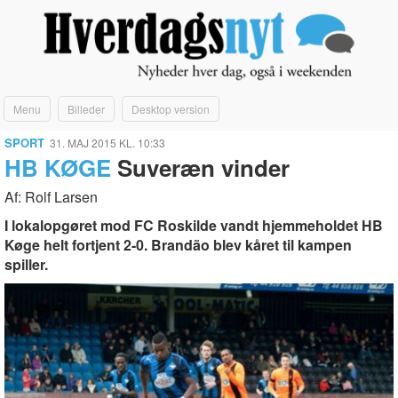
Menu
Billeder
Desktop version
SPORT
31. MAJ 2015 KL. 10:33
HB KØGE
Suveræn vinder
Af: Rolf Larsen
I lokalopgøret mod FC Roskilde vandt hjemmeholdet HB
Køge helt fortjent 2-0. Brandão blev kåret til kampen
spiller.