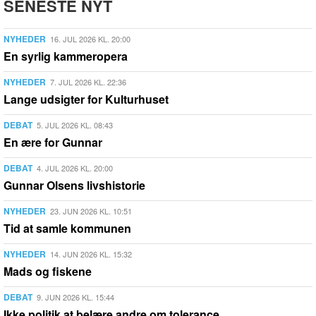
SENESTE NYT
NYHEDER
16. JUL 2026 KL. 20:00
En syrlig kammeropera
NYHEDER
7. JUL 2026 KL. 22:36
Lange udsigter for Kulturhuset
DEBAT
5. JUL 2026 KL. 08:43
En ære for Gunnar
DEBAT
4. JUL 2026 KL. 20:00
Gunnar Olsens livshistorie
NYHEDER
23. JUN 2026 KL. 10:51
Tid at samle kommunen
NYHEDER
14. JUN 2026 KL. 15:32
Mads og fiskene
DEBAT
9. JUN 2026 KL. 15:44
Ikke politik at belære andre om tolerance