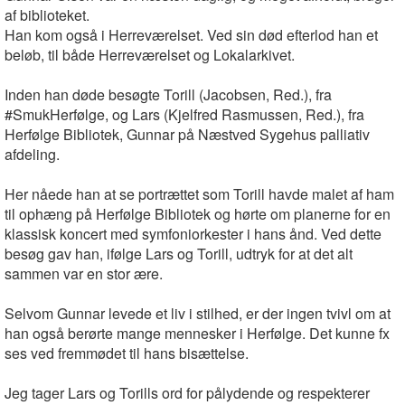
af biblioteket.
Han kom også i Herreværelset. Ved sin død efterlod han et
beløb, til både Herreværelset og Lokalarkivet.
Inden han døde besøgte Torill (Jacobsen, Red.), fra
#SmukHerfølge, og Lars (Kjelfred Rasmussen, Red.), fra
Herfølge Bibliotek, Gunnar på Næstved Sygehus palliativ
afdeling.
Her nåede han at se portrættet som Torill havde malet af ham
til ophæng på Herfølge Bibliotek og hørte om planerne for en
klassisk koncert med symfoniorkester i hans ånd. Ved dette
besøg gav han, ifølge Lars og Torill, udtryk for at det alt
sammen var en stor ære.
Selvom Gunnar levede et liv i stilhed, er der ingen tvivl om at
han også berørte mange mennesker i Herfølge. Det kunne fx
ses ved fremmødet til hans bisættelse.
Jeg tager Lars og Torills ord for pålydende og respekterer