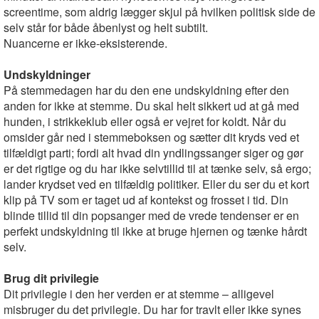
screentime, som aldrig lægger skjul på hvilken politisk side de
selv står for både åbenlyst og helt subtilt.
Nuancerne er ikke-eksisterende.
Undskyldninger
På stemmedagen har du den ene undskyldning efter den
anden for ikke at stemme. Du skal helt sikkert ud at gå med
hunden, i strikkeklub eller også er vejret for koldt. Når du
omsider går ned i stemmeboksen og sætter dit kryds ved et
tilfældigt parti; fordi alt hvad din yndlingssanger siger og gør
er det rigtige og du har ikke selvtillid til at tænke selv, så ergo;
lander krydset ved en tilfældig politiker. Eller du ser du et kort
klip på TV som er taget ud af kontekst og frosset i tid. Din
blinde tillid til din popsanger med de vrede tendenser er en
perfekt undskyldning til ikke at bruge hjernen og tænke hårdt
selv.
Brug dit privilegie
Dit privilegie i den her verden er at stemme – alligevel
misbruger du det privilegie. Du har for travlt eller ikke synes