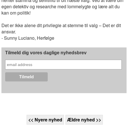
henter stamina og selvtillid til dit næste valg: Ved at være din
egen detektiv og researche med lommelygte og lære alt du
kan om politik!
Det er ikke alene dit privilegie at stemme til valg – Det er dit
ansvar.
- Sunny Luciano, Herfølge
Tilmeld dig vores daglige nyhedsbrev
<< Nyere nyhed
Ældre nyhed >>