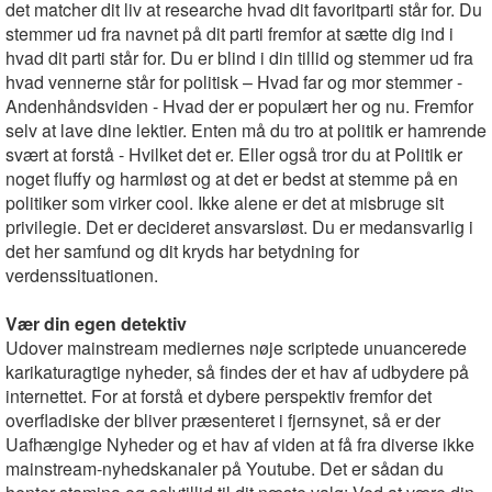
det matcher dit liv at researche hvad dit favoritparti står for. Du
stemmer ud fra navnet på dit parti fremfor at sætte dig ind i
hvad dit parti står for. Du er blind i din tillid og stemmer ud fra
hvad vennerne står for politisk – Hvad far og mor stemmer -
Andenhåndsviden - Hvad der er populært her og nu. Fremfor
selv at lave dine lektier. Enten må du tro at politik er hamrende
svært at forstå - Hvilket det er. Eller også tror du at Politik er
noget fluffy og harmløst og at det er bedst at stemme på en
politiker som virker cool. Ikke alene er det at misbruge sit
privilegie. Det er decideret ansvarsløst. Du er medansvarlig i
det her samfund og dit kryds har betydning for
verdenssituationen.
Vær din egen detektiv
Udover mainstream mediernes nøje scriptede unuancerede
karikaturagtige nyheder, så findes der et hav af udbydere på
internettet. For at forstå et dybere perspektiv fremfor det
overfladiske der bliver præsenteret i fjernsynet, så er der
Uafhængige Nyheder og et hav af viden at få fra diverse ikke
mainstream-nyhedskanaler på Youtube. Det er sådan du